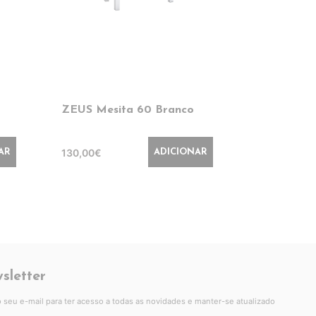
ZEUS Mesita 60 Branco
PLAY/ZEU
60 Branco
130,00€
AR
ADICIONAR
180,00€
sletter
 o seu e-mail para ter acesso a todas as novidades e manter-se atualizado