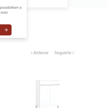
possibilitam a
 suas
arrow_forward