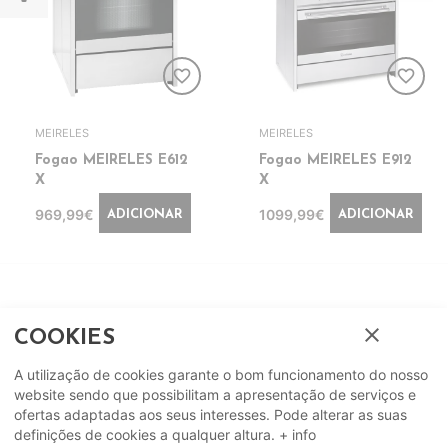
favorite_border
favorite_border
MEIRELES
MEIRELES
Fogao MEIRELES E612
Fogao MEIRELES E912
X
X
969,99€
1099,99€
ADICIONAR
ADICIONAR
close
COOKIES
A utilização de cookies garante o bom funcionamento do nosso
website sendo que possibilitam a apresentação de serviços e
ofertas adaptadas aos seus interesses. Pode alterar as suas
definições de cookies a qualquer altura.
+ info