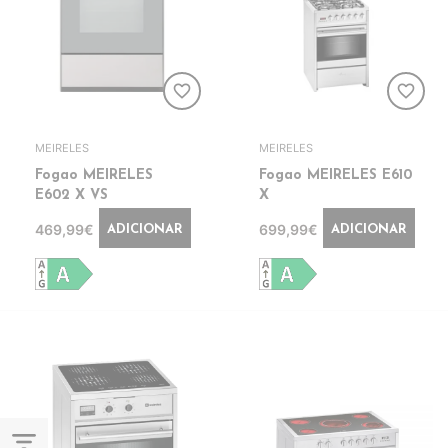
favorite_border
favorite_border
MEIRELES
MEIRELES
Fogao MEIRELES
Fogao MEIRELES E610
E602 X VS
X
469,99€
699,99€
ADICIONAR
ADICIONAR
filter_list