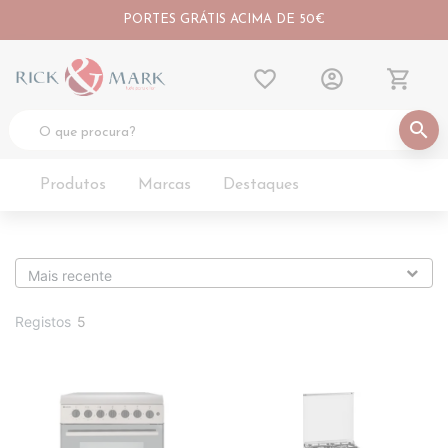
PORTES GRÁTIS ACIMA DE 50€
favorite_border
account_circle
shopping_cart
search
Produtos
Marcas
Destaques
Registos
5