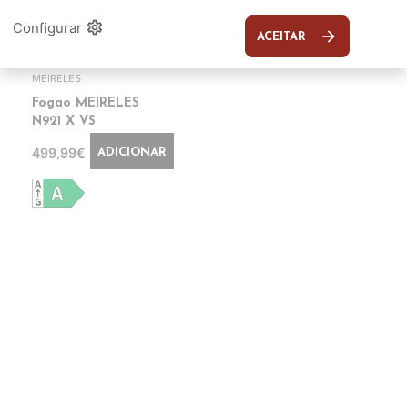
favorite_border
settings
Configurar
arrow_forward
ACEITAR
MEIRELES
Fogao MEIRELES
N921 X VS
499,99€
ADICIONAR