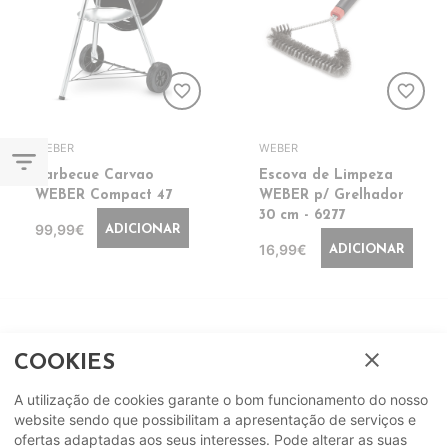
favorite_border
favorite_border
WEBER
WEBER
filter_list
Barbecue Carvao
Escova de Limpeza
WEBER Compact 47
WEBER p/ Grelhador
30 cm - 6277
99,99€
ADICIONAR
16,99€
ADICIONAR
close
COOKIES
A utilização de cookies garante o bom funcionamento do nosso
website sendo que possibilitam a apresentação de serviços e
ofertas adaptadas aos seus interesses. Pode alterar as suas