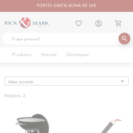
PORTES GRÁTIS ACIMA DE 50€
favorite_border
account_circle
shopping_cart
search
Produtos
Marcas
Destaques
Registos
2