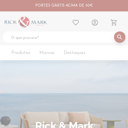
PORTES GRÁTIS ACIMA DE 50€
favorite_border
account_circle
shopping_cart
search
Produtos
Marcas
Destaques