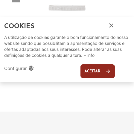
close
COOKIES
A utilização de cookies garante o bom funcionamento do nosso
website sendo que possibilitam a apresentação de serviços e
PIKOLIN
ofertas adaptadas aos seus interesses. Pode alterar as suas
definições de cookies a qualquer altura.
+ info
Colchao PIKOLIN Sinfonia - CM12610
settings
Configurar
arrow_forward
ACEITAR
1729,00€
VER OPÇÕES