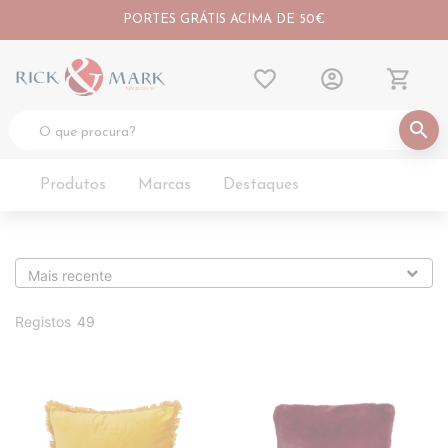
PORTES GRÁTIS ACIMA DE 50€
favorite_border
account_circle
shopping_cart
search
Produtos
Marcas
Destaques
Registos
49