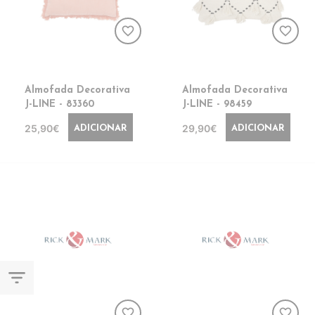
favorite_border
favorite_border
Almofada Decorativa
Almofada Decorativa
J-LINE - 83360
J-LINE - 98459
25,90€
29,90€
ADICIONAR
ADICIONAR
filter_list
favorite_border
favorite_border