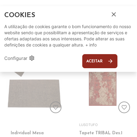
Individual Mesa 38cm
Individual Mesa
close
COOKIES
- 56978
43,5x28,5cm - 56968
A utilização de cookies garante o bom funcionamento do nosso
5,90€
2,25€
ADICIONAR
ADICIONAR
website sendo que possibilitam a apresentação de serviços e
ofertas adaptadas aos seus interesses. Pode alterar as suas
definições de cookies a qualquer altura.
+ info
settings
Configurar
arrow_forward
ACEITAR
favorite_border
favorite_border
LUSOTUFO
Individual Mesa
Tapete TRIBAL Des.1