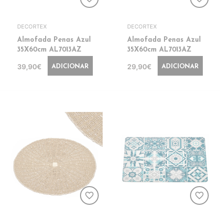
DECORTEX
DECORTEX
Almofada Penas Azul
Almofada Penas Azul
35X60cm AL7013AZ
35X60cm AL7013AZ
39,90€
29,90€
ADICIONAR
ADICIONAR
favorite_border
favorite_border