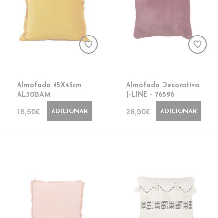
favorite_border
favorite_border
Almofada 45X45cm
Almofada Decorativa
AL3013AM
J-LINE - 76896
16,50€
26,90€
ADICIONAR
ADICIONAR