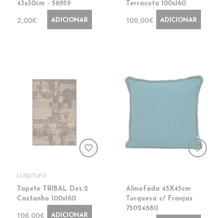
43x30cm - 56959
Terracota 100x160
2,00€
106,00€
ADICIONAR
ADICIONAR
favorite_border
favorite_border
LUSOTUFO
Tapete TRIBAL Des.2
Almofada 45X45cm
Castanho 100x160
Turquesa c/ Franjas
75024680
106,00€
ADICIONAR