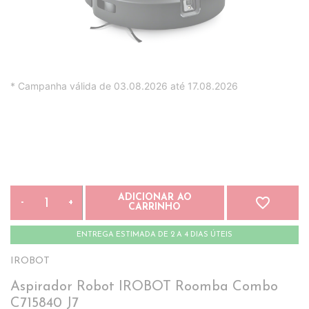
* Campanha válida de 03.08.2026 até 17.08.2026
ADICIONAR AO
favorite_border
-
+
CARRINHO
ENTREGA ESTIMADA DE 2 A 4 DIAS ÚTEIS
IROBOT
Aspirador Robot IROBOT Roomba Combo
C715840 J7