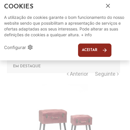
close
COOKIES
A utilização de cookies garante o bom funcionamento do nosso
Complete o seu ambiente
website sendo que possibilitam a apresentação de serviços e
ofertas adaptadas aos seus interesses. Pode alterar as suas
COMPLEMENTOS
definições de cookies a qualquer altura.
+ info
settings
Configurar
arrow_forward
SUGERIDOS
ACEITAR
EM DESTAQUE