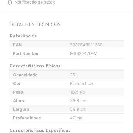
notifications
Notificação de stock
DETALHES TÉCNICOS
Referências
EAN
7332543511235
Part Number
MSB2547D-M
Características Físicas
Capacidade
25 L
Cor
Preto e Inox
Peso
18.5 Kg
Altura
38.8 cm
Largura
59.9 cm
Profundidade
40 cm
Características Específicas