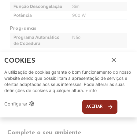
Função Descongelação
Sim
Potência
900 W
Programas
Programa Automático
Não
de Cozedura
Outros
close
COOKIES
Potência do Grill (W)
1000 W
A utilização de cookies garante o bom funcionamento do nosso
Grill
Sim
website sendo que possibilitam a apresentação de serviços e
ofertas adaptadas aos seus interesses. Pode alterar as suas
definições de cookies a qualquer altura.
+ info
settings
Configurar
arrow_forward
ACEITAR
Complete o seu ambiente