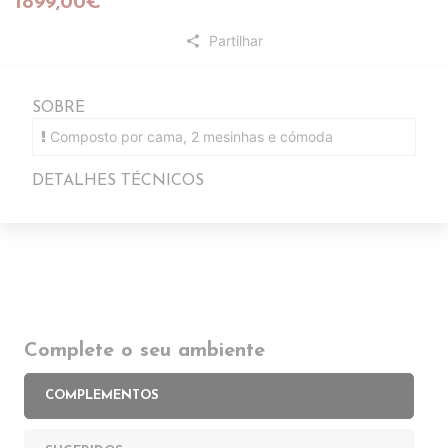
1899,00€
Partilhar
share
SOBRE
Composto por cama, 2 mesinhas e cómoda
DETALHES TÉCNICOS
Complete o seu ambiente
COMPLEMENTOS