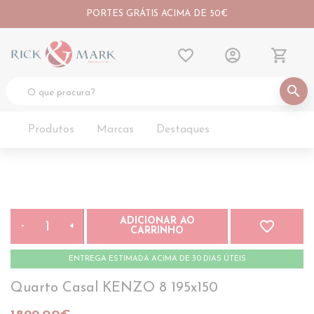
PORTES GRÁTIS ACIMA DE 50€
favorite_border
account_circle
shopping_cart
search
Produtos
Marcas
Destaques
ADICIONAR AO
favorite_border
-
+
CARRINHO
ENTREGA ESTIMADA ACIMA DE 30 DIAS ÚTEIS
Quarto Casal KENZO 8 195x150