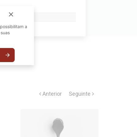
close
possibilitam a
 suas
arrow_forward