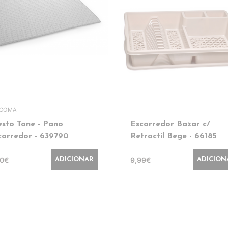
SCOMA
esto Tone - Pano
Escorredor Bazar c/
corredor - 639790
Retractil Bege - 66185
90€
9,99€
ADICIONAR
ADICION