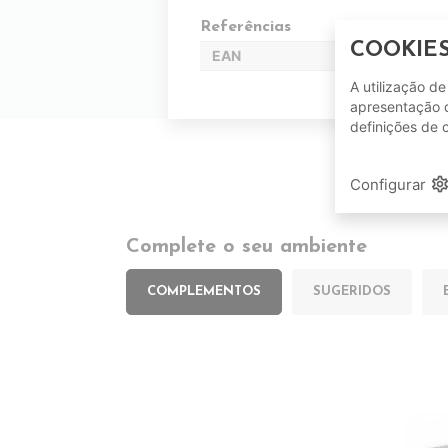
Referências
COOKIE
EAN
A utilização d
apresentação d
definições de 
setting
Configurar
Complete o seu ambiente
COMPLEMENTOS
SUGERIDOS