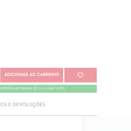
favorite_border
ADICIONAR AO CARRINHO
ENTREGA ESTIMADA DE 2 A 4 DIAS ÚTEIS
IOS E DEVOLUÇÕES