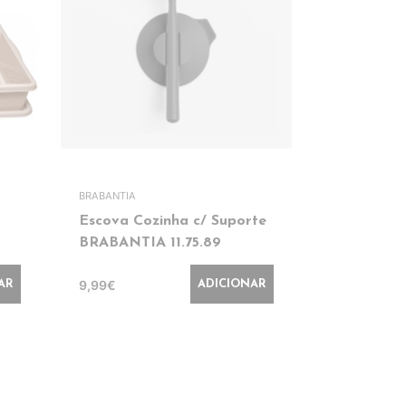
BRABANTIA
JOSEPH JOSE
Escova Cozinha c/ Suporte
Escova c/ 
BRABANTIA 11.75.89
JJ85005
9,99€
14,99€
AR
ADICIONAR