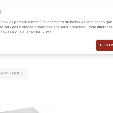
S
8710755122941
e cookies garante o bom funcionamento do nosso website sendo que 
e serviços e ofertas adaptadas aos seus interesses. Pode alterar as
cookies a qualquer altura.
+ info
ACEITAR
s
EM DESTAQUE