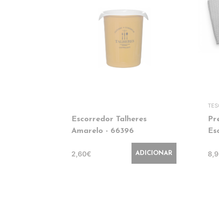
TE
Escorredor Talheres
Pr
Amarelo - 66396
Es
2,60€
8,
ADICIONAR