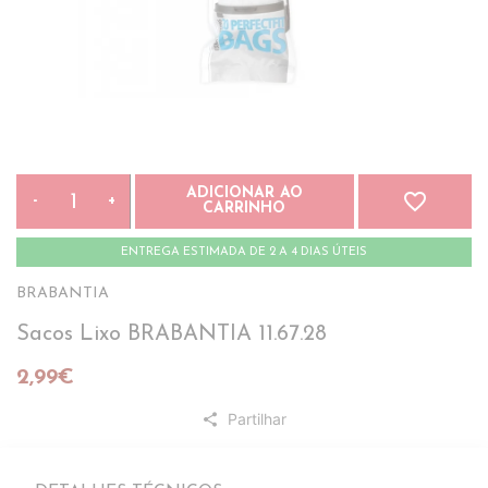
ADICIONAR AO
favorite_border
-
+
CARRINHO
ENTREGA ESTIMADA DE 2 A 4 DIAS ÚTEIS
BRABANTIA
Sacos Lixo BRABANTIA 11.67.28
2,99€
Partilhar
share