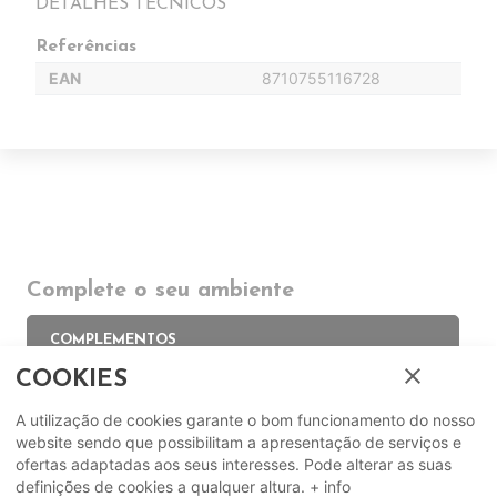
DETALHES TÉCNICOS
Referências
EAN
8710755116728
Complete o seu ambiente
COMPLEMENTOS
close
COOKIES
SUGERIDOS
A utilização de cookies garante o bom funcionamento do nosso
website sendo que possibilitam a apresentação de serviços e
ofertas adaptadas aos seus interesses. Pode alterar as suas
EM DESTAQUE
definições de cookies a qualquer altura.
+ info