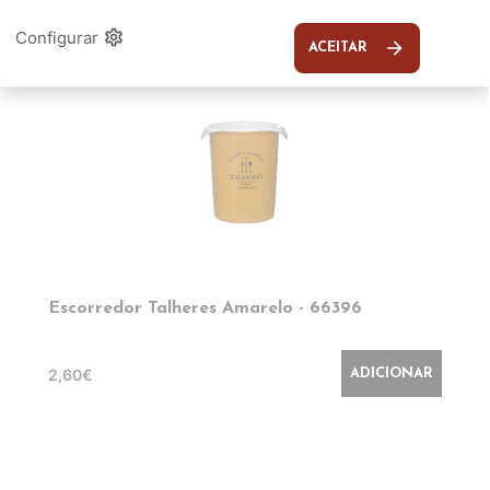
settings
Configurar
arrow_forward
ACEITAR
Escorredor Talheres Amarelo - 66396
2,60€
ADICIONAR