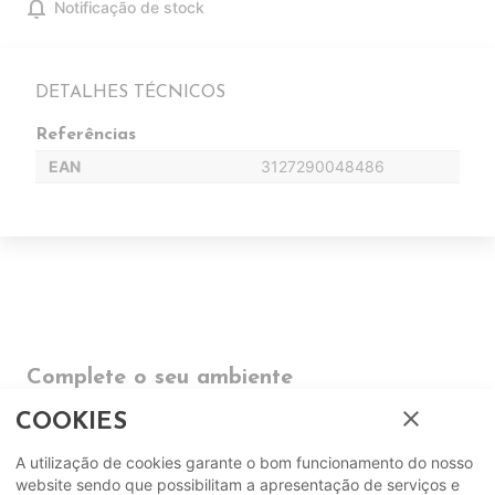
notifications
Notificação de stock
DETALHES TÉCNICOS
Referências
EAN
3127290048486
Complete o seu ambiente
close
COOKIES
COMPLEMENTOS
A utilização de cookies garante o bom funcionamento do nosso
website sendo que possibilitam a apresentação de serviços e
SUGERIDOS