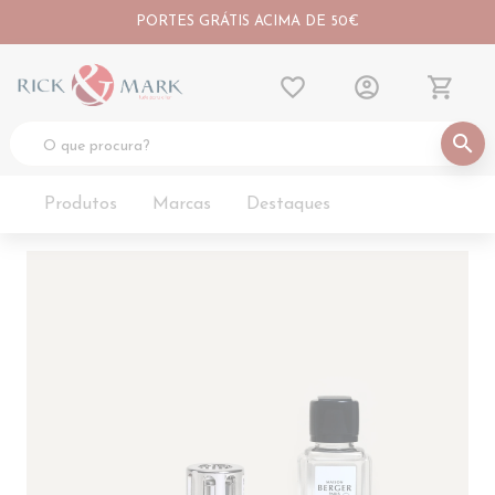
PORTES GRÁTIS ACIMA DE 50€
favorite_border
account_circle
shopping_cart
search
Produtos
Marcas
Destaques