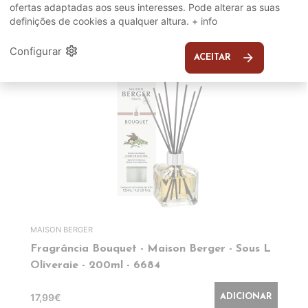
ofertas adaptadas aos seus interesses. Pode alterar as suas
definições de cookies a qualquer altura.
+ info
EM DESTAQUE
settings
Configurar
arrow_forward
ACEITAR
MAISON BERGER
Fragrância Bouquet - Maison Berger - Sous L
Oliveraie - 200ml - 6684
17,99€
ADICIONAR