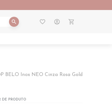
favorite_border
account_circle
shopping_cart
search
0P BELO Inox NEO Cinza Rosa Gold
R DE PRODUTO