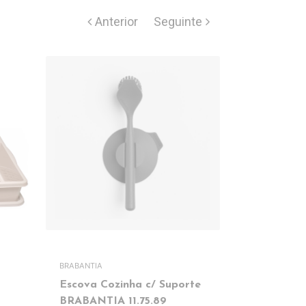
BRABANTIA
JOSEPH JOSE
Escova Cozinha c/ Suporte
Escova c/ 
BRABANTIA 11.75.89
JJ85005