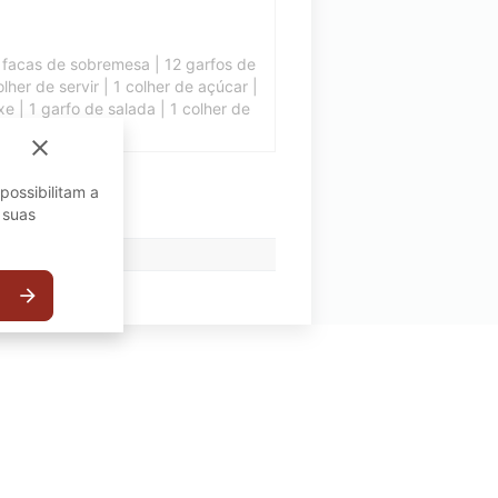
2 facas de sobremesa | 12 garfos de
her de servir | 1 colher de açúcar |
xe | 1 garfo de salada | 1 colher de
close
possibilitam a
 suas
arrow_forward