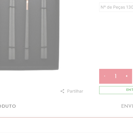
Nº de Peças 13
-
+
Partilhar
ENT
share
ODUTO
ENV