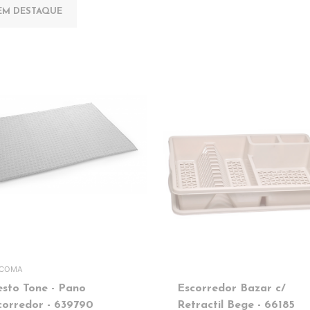
EM DESTAQUE
SCOMA
esto Tone - Pano
Escorredor Bazar c/
corredor - 639790
Retractil Bege - 66185