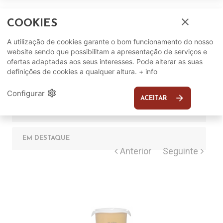
close
COOKIES
A utilização de cookies garante o bom funcionamento do nosso
website sendo que possibilitam a apresentação de serviços e
Complete o seu ambiente
ofertas adaptadas aos seus interesses. Pode alterar as suas
definições de cookies a qualquer altura.
+ info
COMPLEMENTOS
settings
Configurar
arrow_forward
ACEITAR
SUGERIDOS
EM DESTAQUE