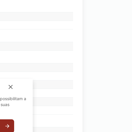
close
possibilitam a
 suas
arrow_forward