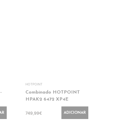
HOTPOINT
WHIRLPOOL
-
Combinado HOTPOINT
Combina
HPAK2 6472 XP4E
WHK2 64
749,99€
899,99€
AR
ADICIONAR