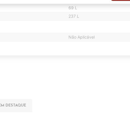
69 L
237 L
Não Aplicável
EM DESTAQUE