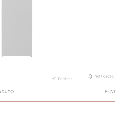
notifications
Notificação
Partilhar
share
ODUTO
ENV