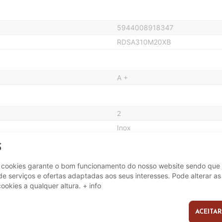
5944008918347
RDSA310M20XB
A +
2
Inox
55 Kg
S
175 cm
e cookies garante o bom funcionamento do nosso website sendo que 
59.5 cm
e serviços e ofertas adaptadas aos seus interesses. Pode alterar as
59.2 cm
cookies a qualquer altura.
+ info
ACEITAR
s
Não