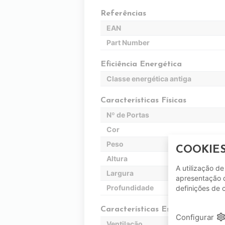
Referências
EAN
Part Number
Eficiência Energética
Classe energética antiga
Características Físicas
Nº de Portas
Cor
Peso
COOKIE
Altura
A utilização d
Largura
apresentação d
Profundidade
definições de 
Características Específicas
setting
Configurar
Ventilação