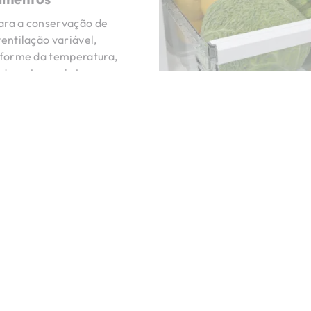
para a conservação de
entilação variável,
iforme da temperatura,
 durantes mais tempo.
Design - Porta arre
em metal
As linhas suaves da porta 
metal. Um design estudado 
tranquilizador e de utilizaç