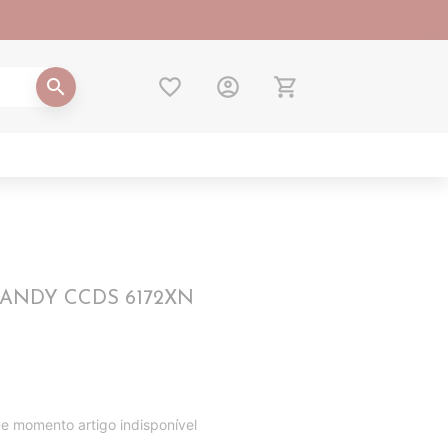
favorite_border
account_circle
shopping_cart
search
o CANDY CCDS 6172XN
e momento artigo indisponível