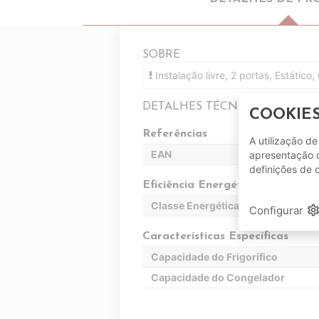
SOBRE
Instalação livre, 2 portas, Estático
DETALHES TÉCNICOS
COOKIE
Referências
A utilização d
EAN
apresentação d
definições de 
Eficiência Energética
Classe Energética
setting
Configurar
Características Específicas
Capacidade do Frigorífico
Capacidade do Congelador