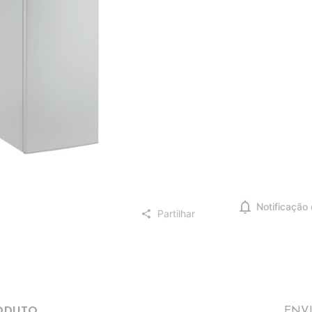
notifications
Notificação
Partilhar
share
ODUTO
ENV