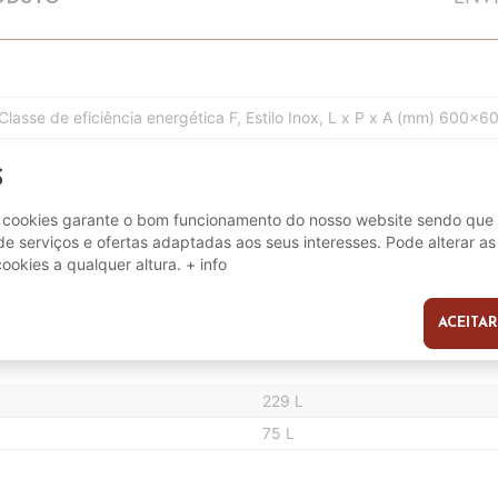
, Classe de eficiência energética F, Estilo Inox, L x P x A (mm) 600x
S
e cookies garante o bom funcionamento do nosso website sendo que 
8059019023052
e serviços e ofertas adaptadas aos seus interesses. Pode alterar as
cookies a qualquer altura.
+ info
F
ACEITAR
s
229 L
75 L