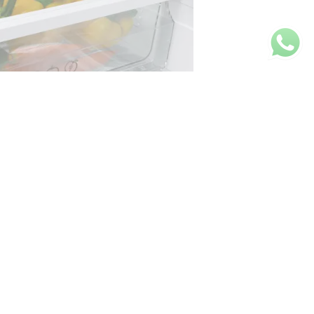
dondada e pega externa
encontram a solidez da pega em
para garantir um estilo
ão fácil.