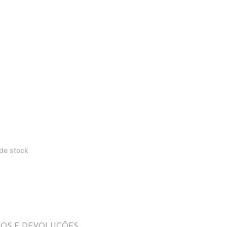
 de stock
IOS E DEVOLUÇÕES