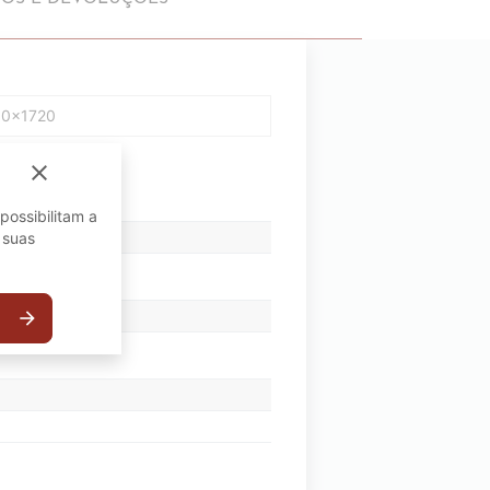
600x1720
close
possibilitam a
 suas
arrow_forward