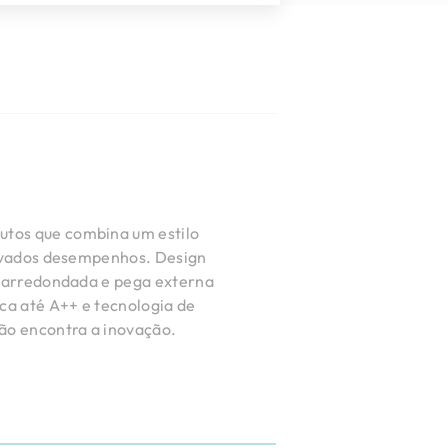
tos que combina um estilo
elevados desempenhos. Design
a arredondada e pega externa
ica até A++ e tecnologia de
ção encontra a inovação.