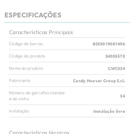
ESPECIFICAÇÕES
Características Principais
Código de barras
8059019081496
Código do produto
34005570
Nome do produto
CWC034
Fabricante
Candy Hoover Group S.r.l.
Número de garrafas standar
34
d de vinho
Instalação
Instalação livre
Características técnicas