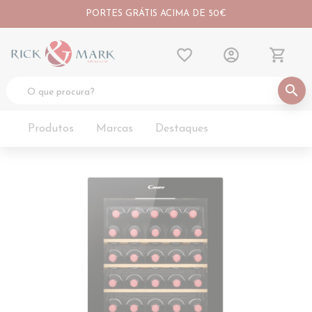
PORTES GRÁTIS ACIMA DE 50€
favorite_border
account_circle
shopping_cart
search
Produtos
Marcas
Destaques