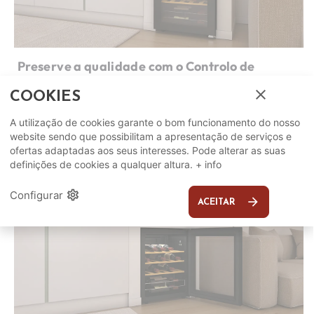
Preserve a qualidade com o Controlo de
Humidade
close
COOKIES
Manter o nível de humidade ideal é fundamental para a
preservação do vinho. As caves de vinhos da Candy possuem
A utilização de cookies garante o bom funcionamento do nosso
uma faixa de humidade entre os 50% e os 80%,
website sendo que possibilitam a apresentação de serviços e
proporcionando o ambiente perfeito para armazenar o seu
ofertas adaptadas aos seus interesses. Pode alterar as suas
vinho e salvaguardar a sua qualidade.
definições de cookies a qualquer altura.
+ info
settings
Configurar
arrow_forward
ACEITAR