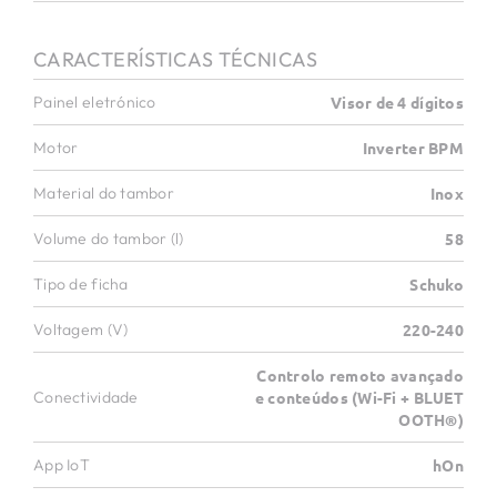
CARACTERÍSTICAS TÉCNICAS
Painel eletrónico
Visor de 4 dígitos
Motor
Inverter BPM
Material do tambor
Inox
Volume do tambor (l)
58
Tipo de ficha
Schuko
Voltagem (V)
220-240
Controlo remoto avançado
Conectividade
e conteúdos (Wi-Fi + BLUET
OOTH®)
App IoT
hOn