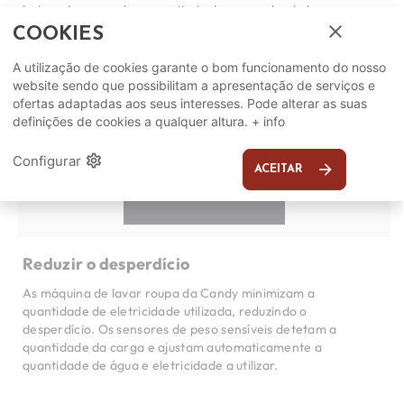
baixos do mercado, garantindo desempenho de longa
duração com consumo de energia reduzido.
close
COOKIES
A utilização de cookies garante o bom funcionamento do nosso
website sendo que possibilitam a apresentação de serviços e
ofertas adaptadas aos seus interesses. Pode alterar as suas
definições de cookies a qualquer altura.
+ info
settings
Configurar
arrow_forward
ACEITAR
Reduzir o desperdício
As máquina de lavar roupa da Candy minimizam a
quantidade de eletricidade utilizada, reduzindo o
desperdício. Os sensores de peso sensíveis detetam a
quantidade da carga e ajustam automaticamente a
quantidade de água e eletricidade a utilizar.