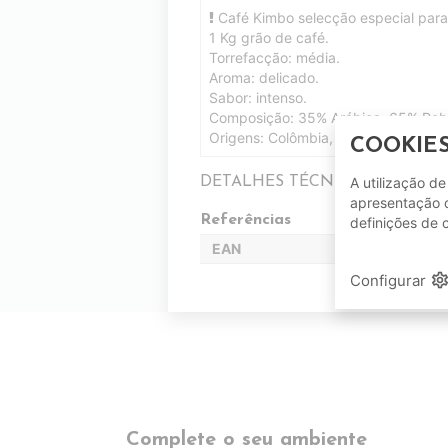
Café Kimbo selecção especial para
1 Kg grão de café.
Torrefacção: média.
Aroma: delicado.
Sabor: intenso.
Composição: 35% Arábica, 65% Rob
Origens: Colômbia, Brasil, India.
COOKIE
DETALHES TÉCNICOS
A utilização d
apresentação d
Referências
definições de 
EAN
setting
Configurar
Complete o seu ambiente