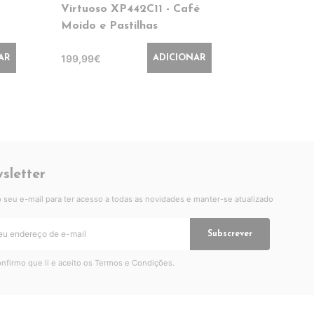
Virtuoso XP442C11 - Café
EC685.M
Moído e Pastilhas
219,99€
199,99€
AR
ADICIONAR
sletter
 o seu e-mail para ter acesso a todas as novidades e manter-se atualizado
Subscrever
nfirmo que li e aceito os
Termos e Condições
.