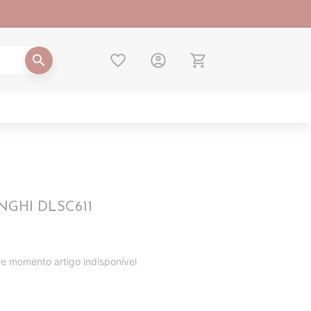
favorite_border
account_circle
shopping_cart
search
NGHI DLSC611
e momento artigo indisponível