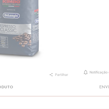
notifications
Notificação
Partilhar
share
ODUTO
ENV