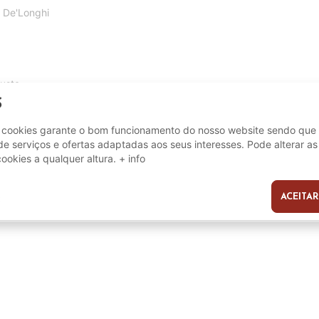
 De'Longhi
usta.
S
e cookies garante o bom funcionamento do nosso website sendo que 
e serviços e ofertas adaptadas aos seus interesses. Pode alterar as
cookies a qualquer altura.
+ info
8002200140458
ACEITAR
s