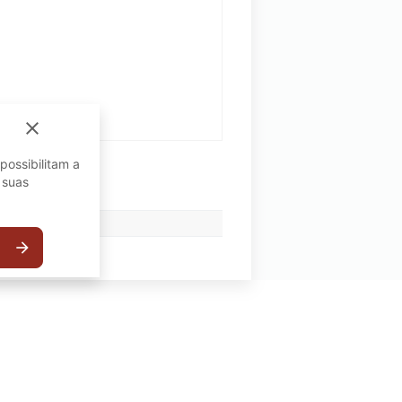
close
possibilitam a
 suas
arrow_forward