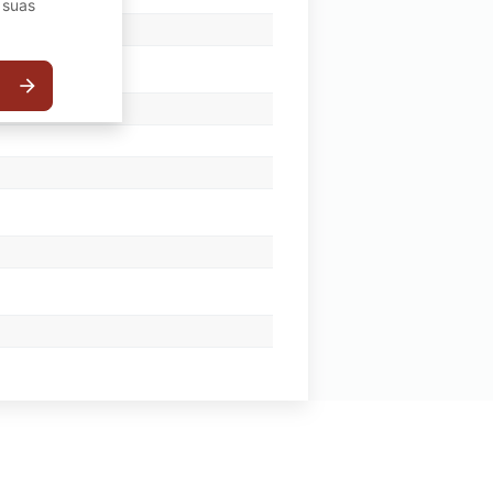
 suas
arrow_forward