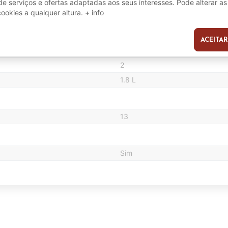
e serviços e ofertas adaptadas aos seus interesses. Pode alterar as
cookies a qualquer altura.
+ info
22.8 cm
ACEITAR
s
15 Bar
2
1.8 L
13
Sim