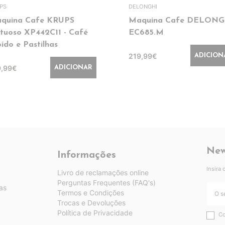
PS
DELONGHI
quina Cafe KRUPS
Maquina Cafe DELONG
rtuoso XP442C11 - Café
EC685.M
ído e Pastilhas
219,99€
ADICION
9,99€
ADICIONAR
New
Informações
Insira
Livro de reclamações online
Perguntas Frequentes (FAQ's)
as
Termos e Condições
Trocas e Devoluções
Política de Privacidade
Co