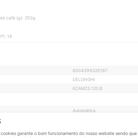
de café (g): 250g
nº): 14
8004399326187
DELONGHI
ECAM23.120.B
Automática
9.1 Kg
S
35.1 cm
e cookies garante o bom funcionamento do nosso website sendo que 
43 cm