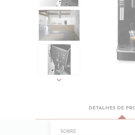
expand_more
DETALHES DE PR
SOBRE