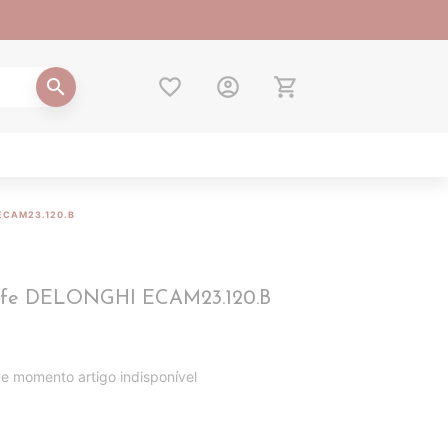
favorite_border
account_circle
shopping_cart
search
ECAM23.120.B
fe DELONGHI ECAM23.120.B
e momento artigo indisponível