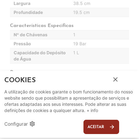
Largura
38.5 cm
Profundidade
19.5 cm
Características Específicas
Nº de Chávenas
1
Pressão
19 Bar
Capacidade do Depósito
1 L
de Água
Programas
close
COOKIES
Níveis de Moagem
Não Aplicável
A utilização de cookies garante o bom funcionamento do nosso
Outros
website sendo que possibilitam a apresentação de serviços e
Regulação de
Sim
ofertas adaptadas aos seus interesses. Pode alterar as suas
Quantidadede Café
definições de cookies a qualquer altura.
+ info
settings
Configurar
arrow_forward
ACEITAR