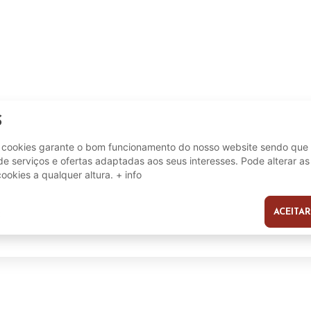
S
e cookies garante o bom funcionamento do nosso website sendo que 
e serviços e ofertas adaptadas aos seus interesses. Pode alterar as
200 cm
cookies a qualquer altura.
+ info
87 cm
45 cm
ACEITAR
s