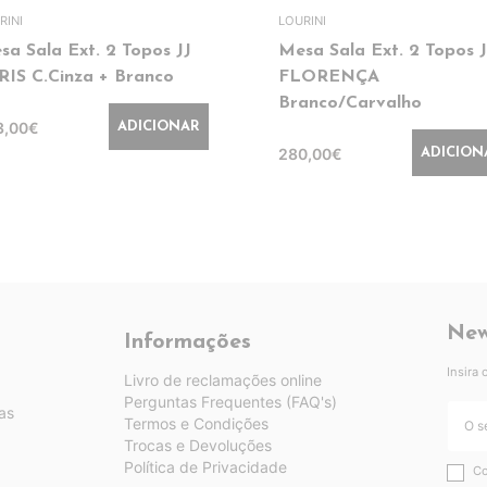
RINI
LOURINI
sa Sala Ext. 2 Topos JJ
Mesa Sala Ext. 2 Topos J
RIS C.Cinza + Branco
FLORENÇA
Branco/Carvalho
3,00€
ADICIONAR
280,00€
ADICION
New
Informações
Insira
Livro de reclamações online
Perguntas Frequentes (FAQ's)
as
Termos e Condições
Trocas e Devoluções
Política de Privacidade
Co