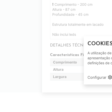
Comprimento - 200 cm
Altura - 87 cm
Profundidade - 45 cm
Estrutura totalmente em lacado
Não inclui leds
COOKIE
DETALHES TÉCNICOS
A utilização d
Características Físicas
apresentação d
Comprimento
definições de 
Altura
Largura
setting
Configurar