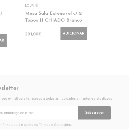
LOURINI
LOURINI
J
Mesa Sala Extensivel c/ 2
Mural JJ
Topos JJ CHIADO Branco
Branco/Ca
291,00€
135,00€
ADICIONAR
AR
sletter
 o seu e-mail para ter acesso a todas as novidades e manter-se atualizado
Subscrever
nfirmo que li e aceito os
Termos e Condições
.