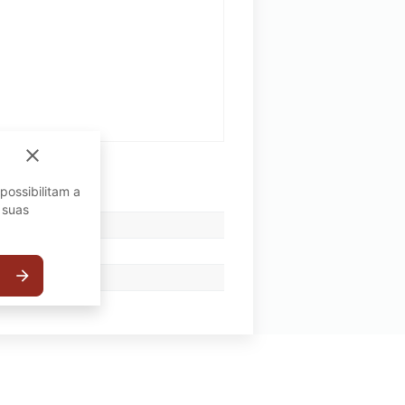
close
possibilitam a
 suas
arrow_forward