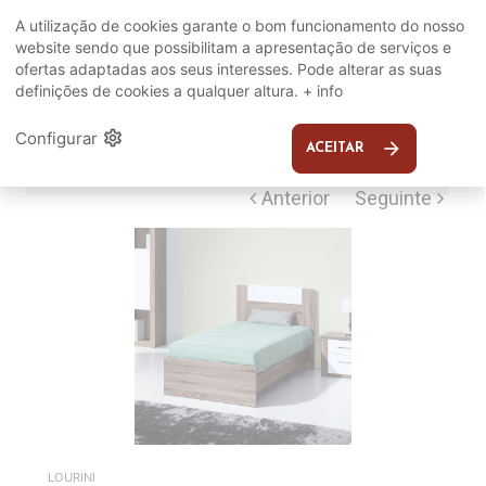
Complete o seu ambiente
A utilização de cookies garante o bom funcionamento do nosso
website sendo que possibilitam a apresentação de serviços e
COMPLEMENTOS
ofertas adaptadas aos seus interesses. Pode alterar as suas
definições de cookies a qualquer altura.
+ info
SUGERIDOS
settings
Configurar
arrow_forward
ACEITAR
EM DESTAQUE
LOURINI