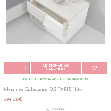
ADICIONAR AO
favorite_border
-
+
CARRINHO
ENTREGA PREVISTA ACIMA DE 30 DIAS ÚTEIS
Mesinha Cabeceira DS PARIS 1126
394,00€
Partilhar
share