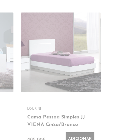
LOURINI
Cama Pessoa Simples JJ
Cama Casa
VIENA Cinza/Branco
200x160 L
465,00€
625,00€
ADICIONAR