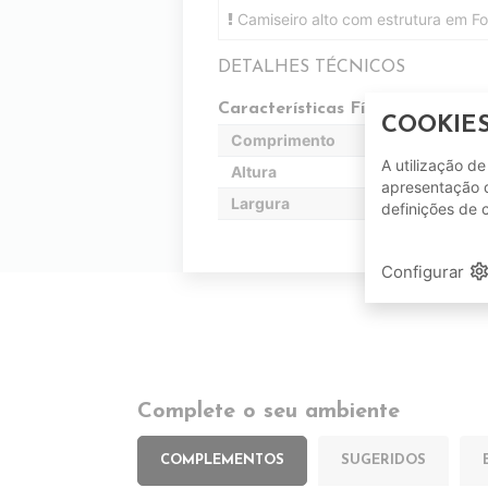
Camiseiro alto com estrutura em F
DETALHES TÉCNICOS
Características Físicas
COOKIE
Comprimento
A utilização d
Altura
apresentação d
Largura
definições de 
setting
Configurar
Complete o seu ambiente
COMPLEMENTOS
SUGERIDOS