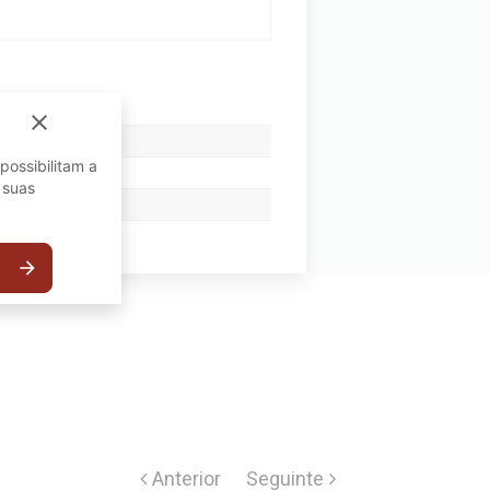
close
possibilitam a
 suas
arrow_forward