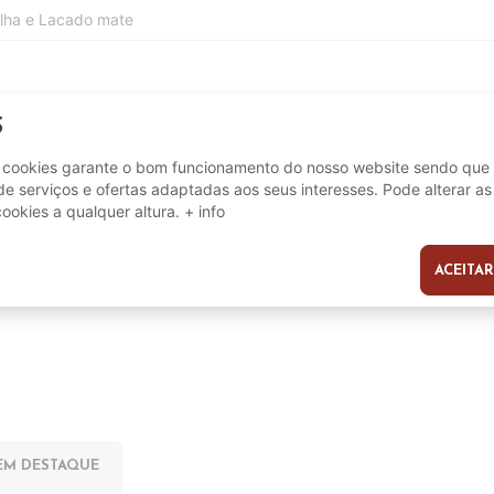
olha e Lacado mate
S
70 cm
e cookies garante o bom funcionamento do nosso website sendo que 
115 cm
e serviços e ofertas adaptadas aos seus interesses. Pode alterar as
45 cm
cookies a qualquer altura.
+ info
ACEITAR
s
EM DESTAQUE