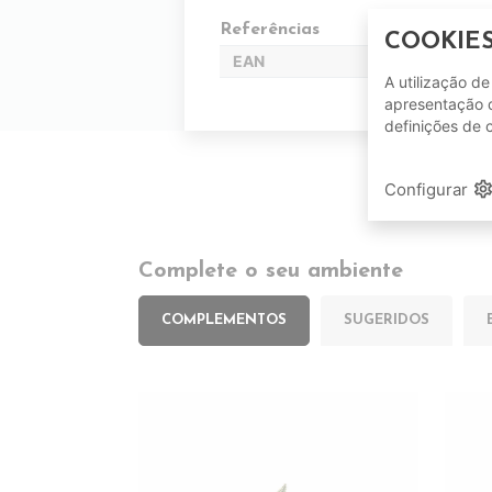
Referências
COOKIE
EAN
A utilização d
apresentação d
definições de 
setting
Configurar
Complete o seu ambiente
COMPLEMENTOS
SUGERIDOS