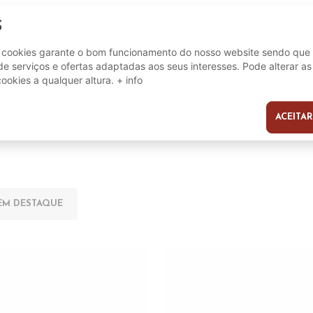
S
8059824299338
e cookies garante o bom funcionamento do nosso website sendo que 
e serviços e ofertas adaptadas aos seus interesses. Pode alterar as
cookies a qualquer altura.
+ info
ACEITAR
s
EM DESTAQUE