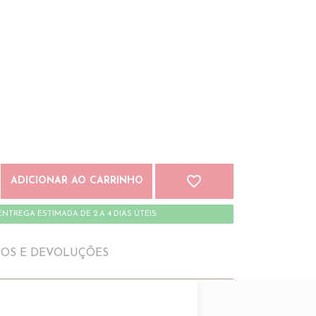
favorite_border
ADICIONAR AO CARRINHO
ENTREGA ESTIMADA DE 2 A 4 DIAS ÚTEIS
IOS E DEVOLUÇÕES