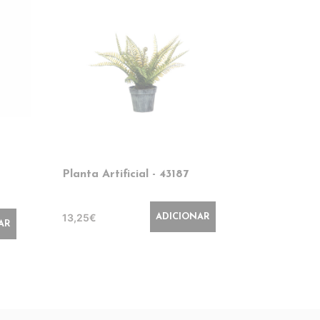
Planta Artificial - 43187
Planta Arti
- 43423
13,25€
ADICIONAR
26,70€
AR