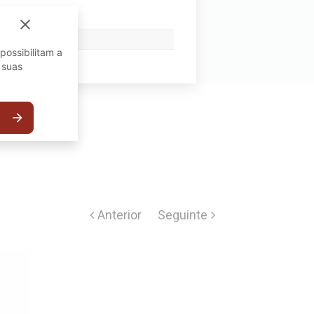
close
possibilitam a
 suas
arrow_forward