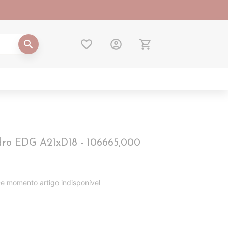
favorite_border
account_circle
shopping_cart
search
dro EDG A21xD18 - 106665,000
e momento artigo indisponível