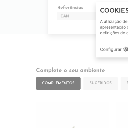
Referências
COOKIE
EAN
A utilização d
apresentação d
definições de 
setting
Configurar
Complete o seu ambiente
COMPLEMENTOS
SUGERIDOS