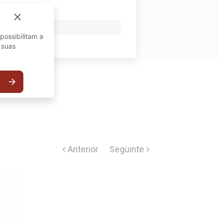
close
possibilitam a
 suas
arrow_forward