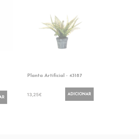
Planta Artificial - 43187
Planta Arti
- 43423
13,25€
ADICIONAR
26,70€
AR