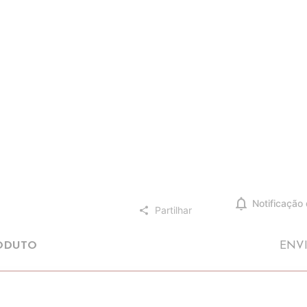
notifications
Notificação
Partilhar
share
ODUTO
ENV