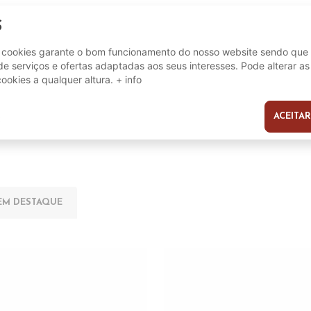
S
8059824124531
e cookies garante o bom funcionamento do nosso website sendo que 
e serviços e ofertas adaptadas aos seus interesses. Pode alterar as
cookies a qualquer altura.
+ info
ACEITAR
s
EM DESTAQUE