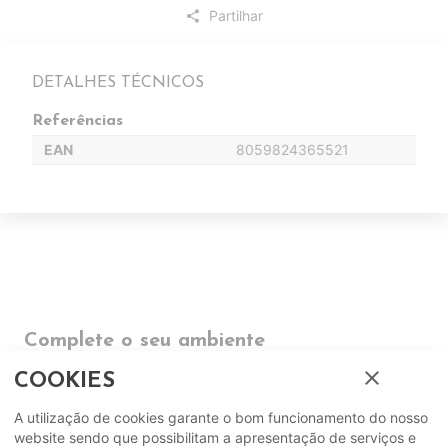
Partilhar
share
DETALHES TÉCNICOS
Referências
EAN
8059824365521
Complete o seu ambiente
close
COOKIES
COMPLEMENTOS
A utilização de cookies garante o bom funcionamento do nosso
website sendo que possibilitam a apresentação de serviços e
SUGERIDOS