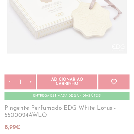
ADICIONAR AO
favorite_border
-
+
CARRINHO
ENTREGA ESTIMADA DE 2 A 4 DIAS ÚTEIS
Pingente Perfumado EDG White Lotus -
5500024AWLO
8,99€