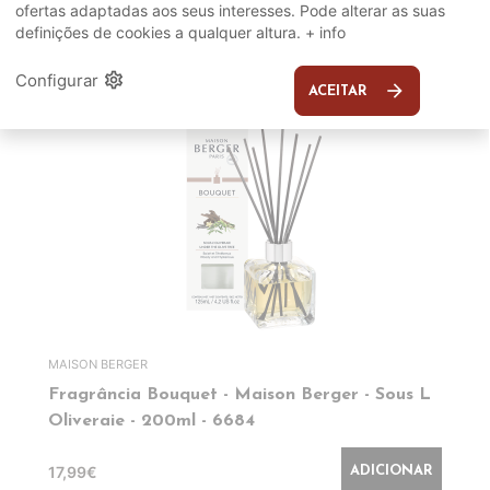
ofertas adaptadas aos seus interesses. Pode alterar as suas
definições de cookies a qualquer altura.
+ info
EM DESTAQUE
settings
Configurar
arrow_forward
ACEITAR
MAISON BERGER
Fragrância Bouquet - Maison Berger - Sous L
Oliveraie - 200ml - 6684
17,99€
ADICIONAR