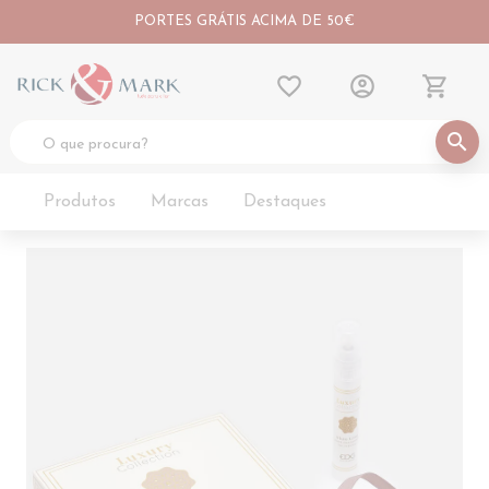
PORTES GRÁTIS ACIMA DE 50€
favorite_border
account_circle
shopping_cart
search
Produtos
Marcas
Destaques