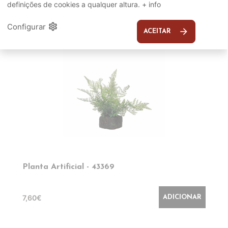
definições de cookies a qualquer altura.
+ info
EM DESTAQUE
settings
Configurar
arrow_forward
ACEITAR
Planta Artificial - 43369
7,60€
ADICIONAR