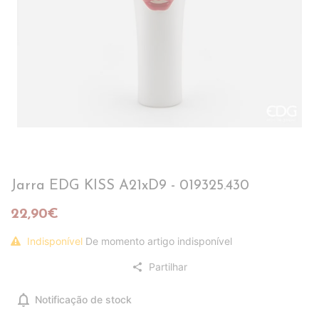
Jarra EDG KISS A21xD9 - 019325.430
22,90€
Indisponível
De momento artigo indisponível
Partilhar
share
notifications
Notificação de stock