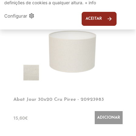
definições de cookies a qualquer altura.
+ info
EM DESTAQUE
settings
Configurar
arrow_forward
ACEITAR
Abat Jour 30x20 Cru Piree - 20923983
15,60€
ADICIONAR