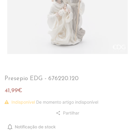
Presepio EDG - 676220.120
41,99€
Indisponível
De momento artigo indisponível
Partilhar
share
notifications
Notificação de stock