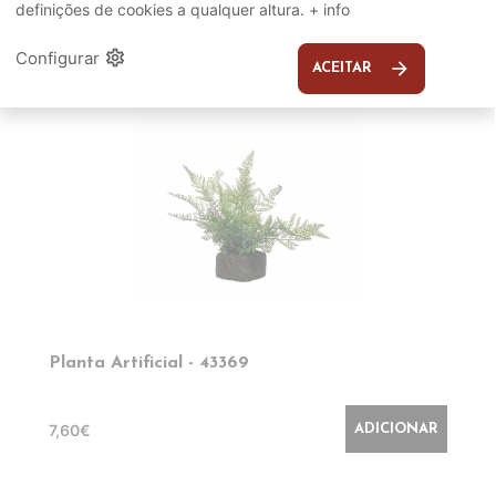
definições de cookies a qualquer altura.
+ info
EM DESTAQUE
settings
Configurar
arrow_forward
ACEITAR
Planta Artificial - 43369
7,60€
ADICIONAR