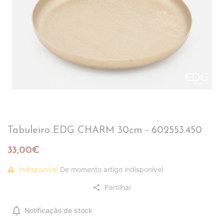
Tabuleiro EDG CHARM 30cm - 602553.450
33,00€
Indisponível
De momento artigo indisponível
Partilhar
share
notifications
Notificação de stock