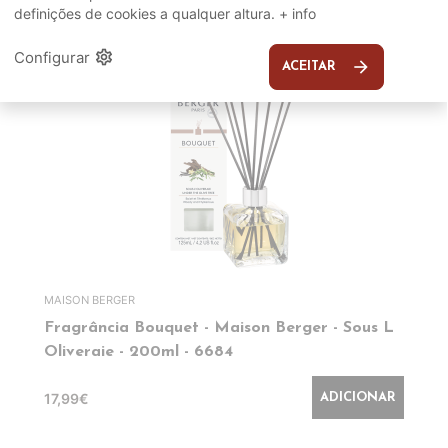
definições de cookies a qualquer altura.
+ info
EM DESTAQUE
settings
Configurar
arrow_forward
ACEITAR
MAISON BERGER
Fragrância Bouquet - Maison Berger - Sous L
Oliveraie - 200ml - 6684
17,99€
ADICIONAR