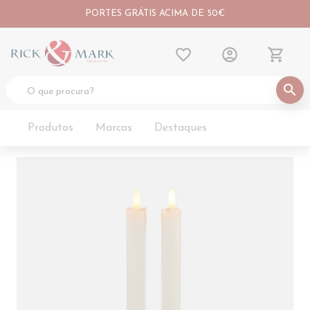
PORTES GRÁTIS ACIMA DE 50€
favorite_border
account_circle
shopping_cart
search
Produtos
Marcas
Destaques