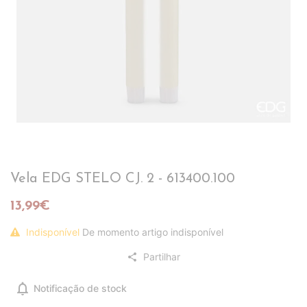
Vela EDG STELO CJ. 2 - 613400.100
13,99€
Indisponível
De momento artigo indisponível
Partilhar
share
notifications
Notificação de stock