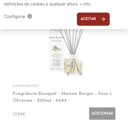
definições de cookies a qualquer altura.
+ info
EM DESTAQUE
settings
Configurar
arrow_forward
ACEITAR
MAISON BERGER
Fragrância Bouquet - Maison Berger - Sous L
Oliveraie - 200ml - 6684
17,99€
ADICIONAR