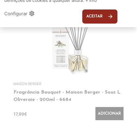
definições de cookies a qualquer altura.
+ info
settings
Configurar
arrow_forward
ACEITAR
MAISON BERGER
Fragrância Bouquet - Maison Berger - Sous L
Oliveraie - 200ml - 6684
17,99€
ADICIONAR