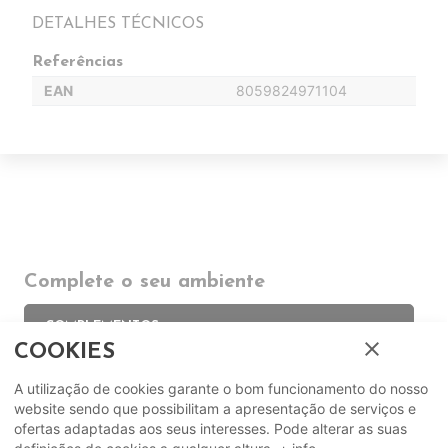
DETALHES TÉCNICOS
Referências
EAN
8059824971104
Complete o seu ambiente
COMPLEMENTOS
close
COOKIES
SUGERIDOS
A utilização de cookies garante o bom funcionamento do nosso
website sendo que possibilitam a apresentação de serviços e
ofertas adaptadas aos seus interesses. Pode alterar as suas
EM DESTAQUE