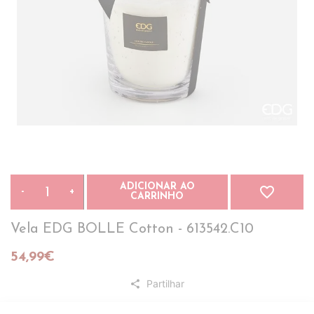
ADICIONAR AO
favorite_border
-
+
CARRINHO
Vela EDG BOLLE Cotton - 613542.C10
54,99€
Partilhar
share