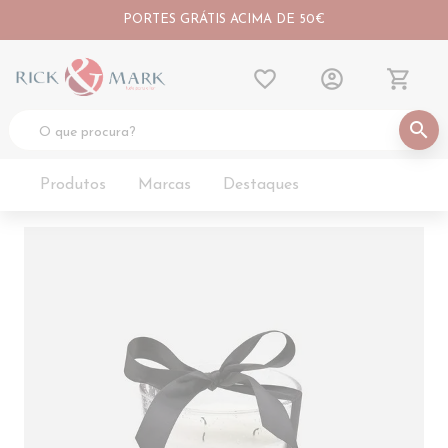
PORTES GRÁTIS ACIMA DE 50€
favorite_border
account_circle
shopping_cart
search
Produtos
Marcas
Destaques