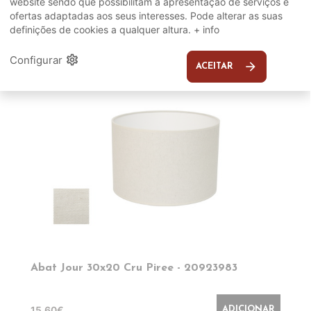
website sendo que possibilitam a apresentação de serviços e
SUGERIDOS
ofertas adaptadas aos seus interesses. Pode alterar as suas
definições de cookies a qualquer altura.
+ info
EM DESTAQUE
settings
Configurar
arrow_forward
ACEITAR
Abat Jour 30x20 Cru Piree - 20923983
15,60€
ADICIONAR