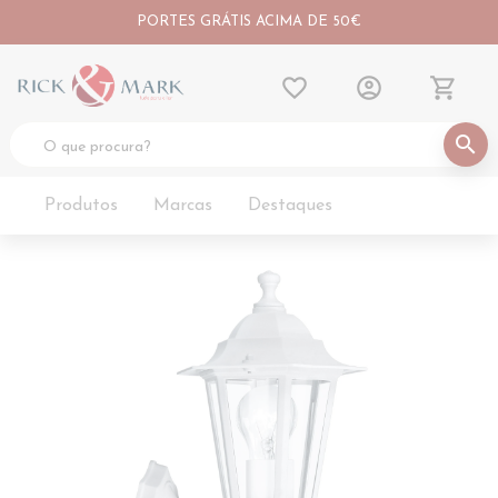
PORTES GRÁTIS ACIMA DE 50€
favorite_border
account_circle
shopping_cart
search
Produtos
Marcas
Destaques