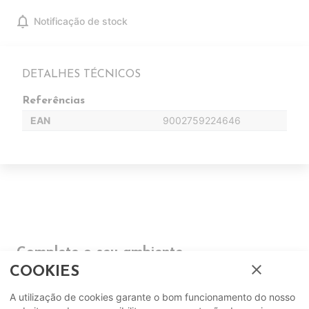
notifications
Notificação de stock
DETALHES TÉCNICOS
Referências
EAN
9002759224646
Complete o seu ambiente
close
COOKIES
COMPLEMENTOS
A utilização de cookies garante o bom funcionamento do nosso