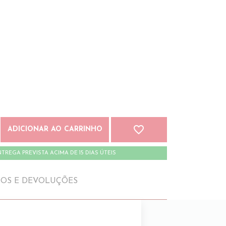
favorite_border
ADICIONAR AO CARRINHO
TREGA PREVISTA ACIMA DE 15 DIAS ÚTEIS
IOS E DEVOLUÇÕES