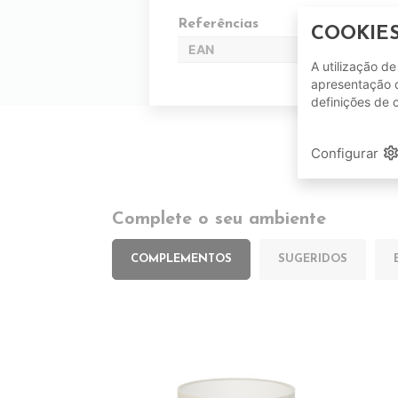
Referências
COOKIE
EAN
A utilização d
apresentação d
definições de 
setting
Configurar
Complete o seu ambiente
COMPLEMENTOS
SUGERIDOS