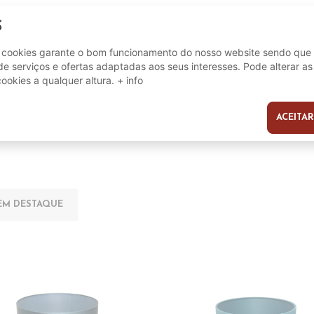
S
9002759933197
e cookies garante o bom funcionamento do nosso website sendo que 
e serviços e ofertas adaptadas aos seus interesses. Pode alterar as
cookies a qualquer altura.
+ info
ACEITAR
s
EM DESTAQUE