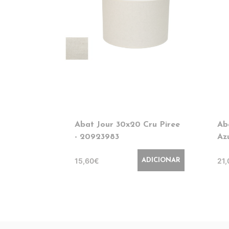
Abat Jour 30x20 Cru Piree
Ab
- 20923983
Az
15,60€
21
ADICIONAR