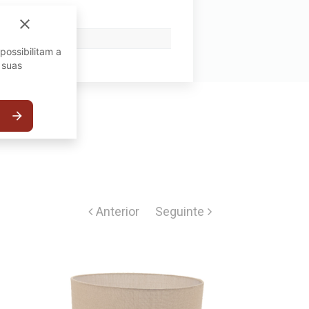
close
possibilitam a
 suas
arrow_forward