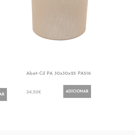
Abat-Cil PA 30x30x25 PA516
Abat-Cil 
PA120
34,50€
ADICIONAR
41,50€
AR