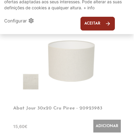
ofertas adaptadas aos seus interesses. Pode alterar as suas
definições de cookies a qualquer altura.
+ info
EM DESTAQUE
settings
Configurar
arrow_forward
ACEITAR
Abat Jour 30x20 Cru Piree - 20923983
15,60€
ADICIONAR