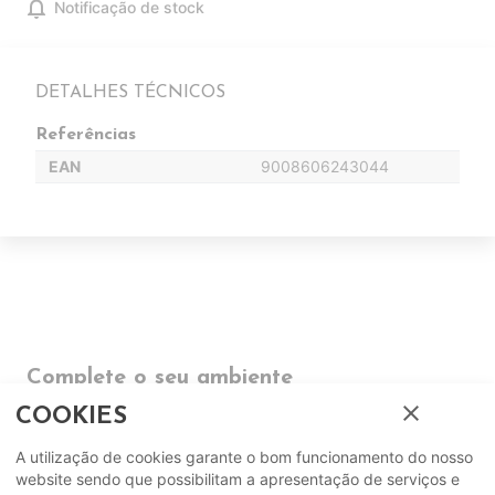
notifications
Notificação de stock
DETALHES TÉCNICOS
Referências
EAN
9008606243044
Complete o seu ambiente
close
COOKIES
COMPLEMENTOS
A utilização de cookies garante o bom funcionamento do nosso
website sendo que possibilitam a apresentação de serviços e
SUGERIDOS