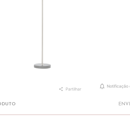
notifications
Notificação
Partilhar
share
ODUTO
ENV