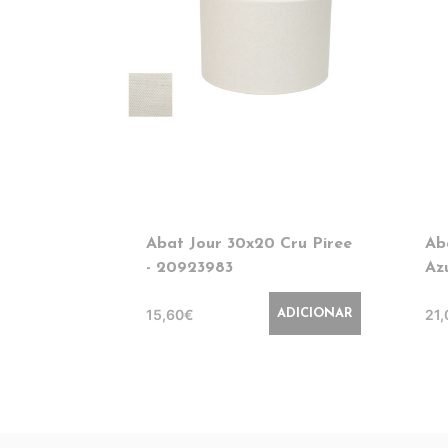
Abat Jour 30x20 Cru Piree
Ab
- 20923983
Az
15,60€
21
ADICIONAR