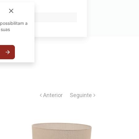
close
possibilitam a
 suas
arrow_forward