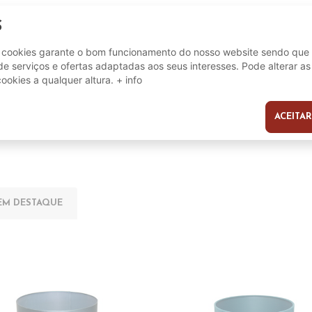
S
9002759922061
e cookies garante o bom funcionamento do nosso website sendo que 
e serviços e ofertas adaptadas aos seus interesses. Pode alterar as
cookies a qualquer altura.
+ info
ACEITAR
s
EM DESTAQUE