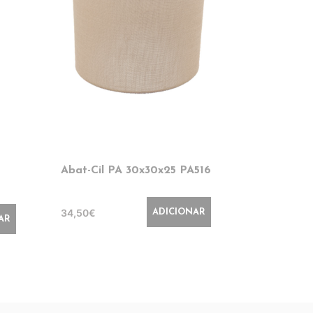
Abat-Cil PA 30x30x25 PA516
Abat-Cil 
PA120
34,50€
ADICIONAR
41,50€
AR