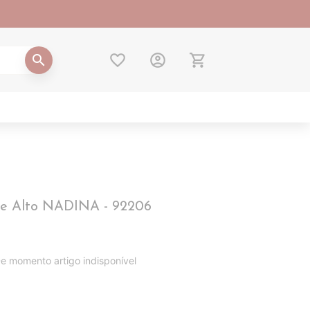
favorite_border
account_circle
shopping_cart
search
Pe Alto NADINA - 92206
e momento artigo indisponível