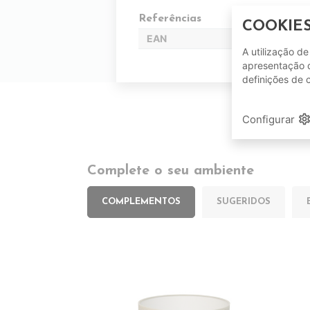
Referências
COOKIE
EAN
A utilização d
apresentação d
definições de 
setting
Configurar
Complete o seu ambiente
COMPLEMENTOS
SUGERIDOS