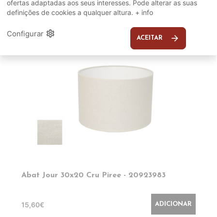
ofertas adaptadas aos seus interesses. Pode alterar as suas
definições de cookies a qualquer altura.
+ info
EM DESTAQUE
settings
Configurar
arrow_forward
ACEITAR
Abat Jour 30x20 Cru Piree - 20923983
15,60€
ADICIONAR