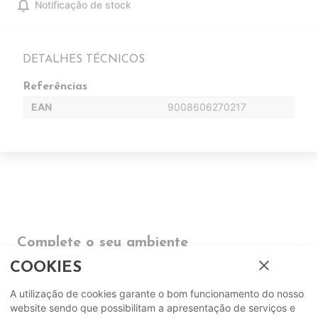
notifications
Notificação de stock
DETALHES TÉCNICOS
Referências
EAN
9008606270217
Complete o seu ambiente
close
COOKIES
COMPLEMENTOS
A utilização de cookies garante o bom funcionamento do nosso
website sendo que possibilitam a apresentação de serviços e
SUGERIDOS