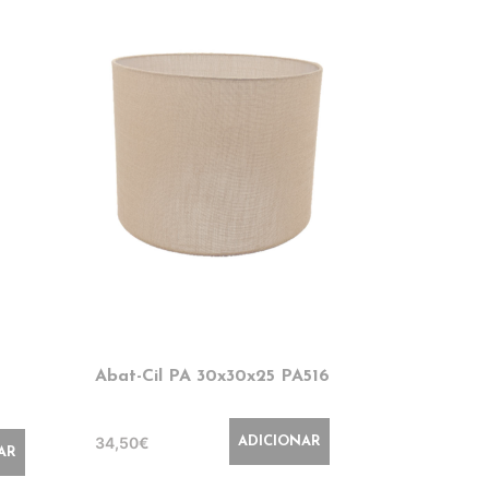
Abat-Cil PA 30x30x25 PA516
Abat-Cil 
PA120
34,50€
ADICIONAR
41,50€
AR