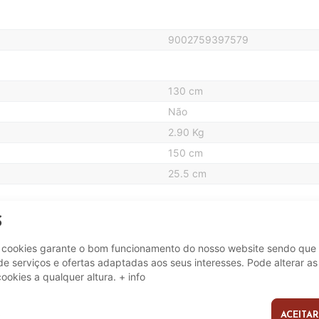
9002759397579
130 cm
Não
2.90 Kg
150 cm
25.5 cm
S
Não
e cookies garante o bom funcionamento do nosso website sendo que 
e serviços e ofertas adaptadas aos seus interesses. Pode alterar as
Não
cookies a qualquer altura.
+ info
ACEITAR
s