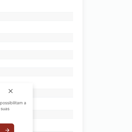
close
possibilitam a
 suas
arrow_forward