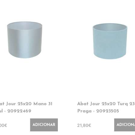
at Jour 25x20 Mano 31
Abat Jour 25x20 Turq 23
ul - 20922469
Praga - 20923505
,00€
21,80€
ADICIONAR
ADICION