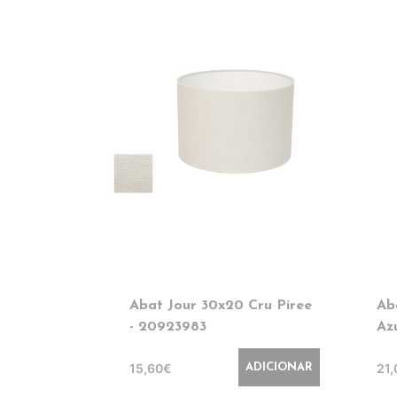
Abat Jour 30x20 Cru Piree
Ab
- 20923983
Az
15,60€
21
ADICIONAR