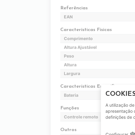
Referências
EAN
Características Físicas
Comprimento
Altura Ajustável
Peso
Altura
Largura
Características Específicas
COOKIE
Bateria
A utilização d
Funções
apresentação d
Controle remoto
definições de 
Outros
setting
Configurar