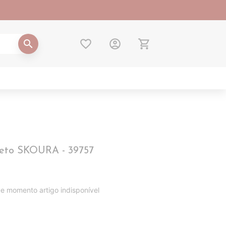
favorite_border
account_circle
shopping_cart
search
eto SKOURA - 39757
e momento artigo indisponível