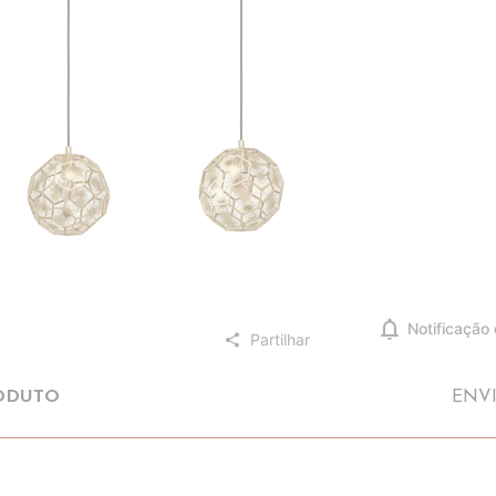
notifications
Notificação
Partilhar
share
ODUTO
ENV