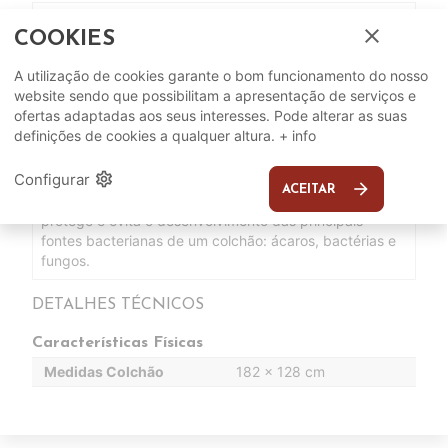
O núcleo de molas ensacadas Multi Air adapta-se à
close
COOKIES
morfologia de cada pessoa e favorece a independência
de leitos.
A utilização de cookies garante o bom funcionamento do nosso
O seu acolchoado Top Comfort é uma combinação de
website sendo que possibilitam a apresentação de serviços e
duas camadas de HR Supersoft e uma de fibra de
ofertas adaptadas aos seus interesses. Pode alterar as suas
poliéster que produz um contacto suave e progressivo
definições de cookies a qualquer altura.
+ info
para um descanso de maior qualidade.
A camada de ViscoGreen é uma espuma viscoelástica
settings
Configurar
de alta densidade com componentes de origem natural.
arrow_forward
ACEITAR
A tecnologia de higiene total Top Protection que
protege e evita o desenvolvimento das principais
fontes bacterianas de um colchão: ácaros, bactérias e
fungos.
DETALHES TÉCNICOS
Características Físicas
Medidas Colchão
182 x 128 cm