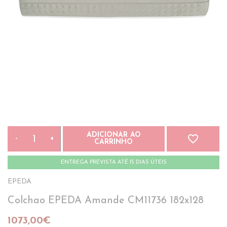
ADICIONAR AO
favorite_border
-
+
CARRINHO
ENTREGA PREVISTA ATÉ 15 DIAS ÚTEIS
EPEDA
Colchao EPEDA Amande CM11736 182x128
1073,00€