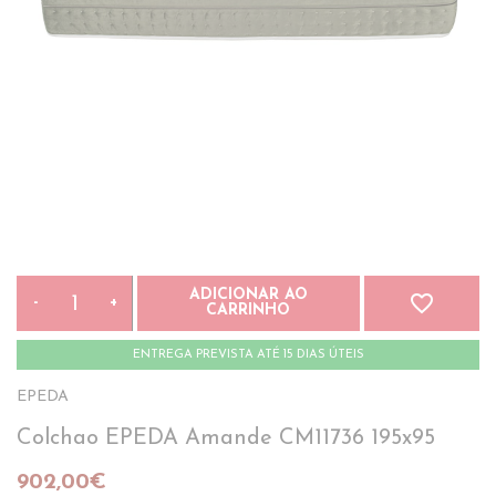
ADICIONAR AO
favorite_border
-
+
CARRINHO
ENTREGA PREVISTA ATÉ 15 DIAS ÚTEIS
EPEDA
Colchao EPEDA Amande CM11736 195x95
902,00€