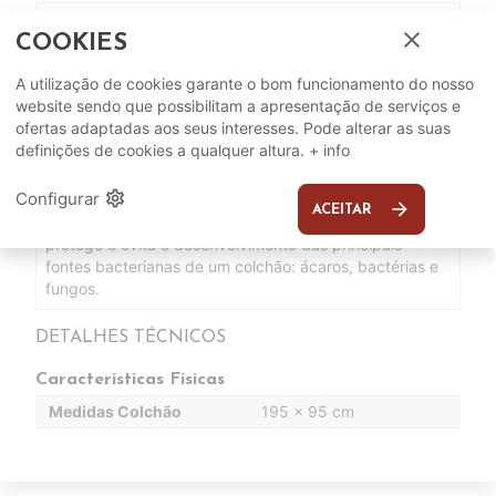
O núcleo de molas ensacadas Multi Air adapta-se à
close
COOKIES
morfologia de cada pessoa e favorece a independência
de leitos.
A utilização de cookies garante o bom funcionamento do nosso
O seu acolchoado Top Comfort é uma combinação de
website sendo que possibilitam a apresentação de serviços e
duas camadas de HR Supersoft e uma de fibra de
ofertas adaptadas aos seus interesses. Pode alterar as suas
poliéster que produz um contacto suave e progressivo
definições de cookies a qualquer altura.
+ info
para um descanso de maior qualidade.
A camada de ViscoGreen é uma espuma viscoelástica
settings
Configurar
de alta densidade com componentes de origem natural.
arrow_forward
ACEITAR
A tecnologia de higiene total Top Protection que
protege e evita o desenvolvimento das principais
fontes bacterianas de um colchão: ácaros, bactérias e
fungos.
DETALHES TÉCNICOS
Características Físicas
Medidas Colchão
195 x 95 cm