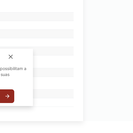
close
possibilitam a
 suas
arrow_forward