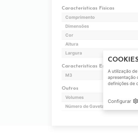
Características Físicas
Comprimento
Dimensões
Cor
Altura
Largura
COOKIE
Características Específicas
A utilização d
M3
apresentação d
definições de 
Outros
Volumes
setting
Configurar
Número de Gavetas