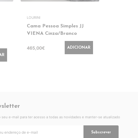
LOURINI
Cama Pessoa Simples JJ
Cama Casa
VIENA Cinza/Branco
200x160 L
465,00€
625,00€
ADICIONAR
AR
sletter
 o seu e-mail para ter acesso a todas as novidades e manter-se atualizado
Subscrever