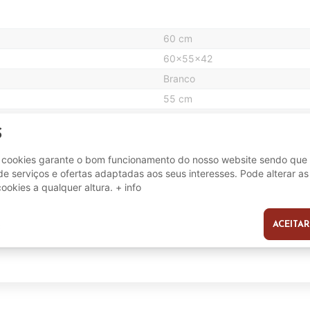
60 cm
60x55x42
Branco
55 cm
42 cm
S
e cookies garante o bom funcionamento do nosso website sendo que 
0.16 m3
e serviços e ofertas adaptadas aos seus interesses. Pode alterar as
cookies a qualquer altura.
+ info
1
ACEITAR
s
2