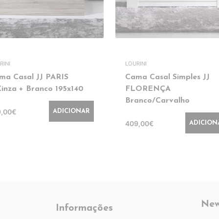
RINI
LOURINI
ma Casal JJ PARIS
Cama Casal Simples JJ
Cinza + Branco 195x140
FLORENÇA
Branco/Carvalho
9,00€
ADICIONAR
409,00€
ADICION
New
Informações