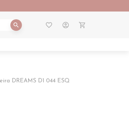
favorite_border
account_circle
shopping_cart
search
eira DREAMS D1 044 ESQ