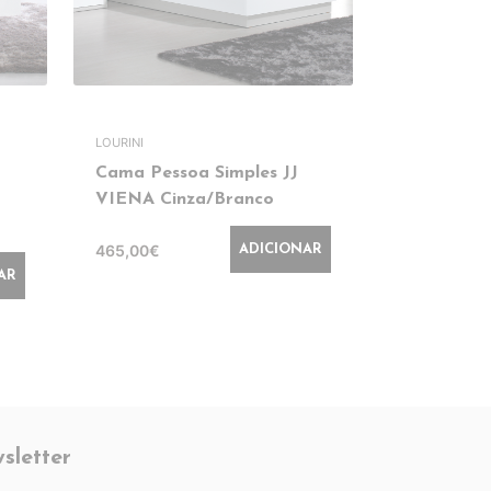
LOURINI
Cama Pessoa Simples JJ
Cama Casa
VIENA Cinza/Branco
200x160 L
465,00€
625,00€
ADICIONAR
AR
sletter