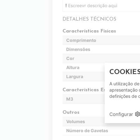
Escreevr descrição aqui
DETALHES TÉCNICOS
Características Físicas
Comprimento
Dimensões
Cor
Altura
COOKIE
Largura
A utilização d
apresentação d
Características Específicas
definições de 
M3
Outros
setting
Configurar
Volumes
Número de Gavetas