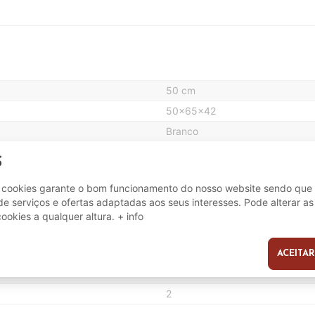
50 cm
50x65x42
Branco
55 cm
S
42 cm
e cookies garante o bom funcionamento do nosso website sendo que 
e serviços e ofertas adaptadas aos seus interesses. Pode alterar as
cookies a qualquer altura.
+ info
0.16 m3
ACEITAR
s
1
2