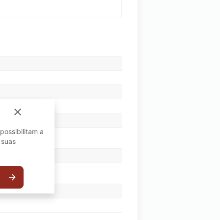
close
possibilitam a
 suas
arrow_forward