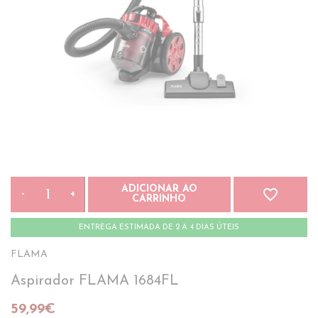
ADICIONAR AO
favorite_border
-
+
CARRINHO
ENTREGA ESTIMADA DE 2 A 4 DIAS ÚTEIS
FLAMA
Aspirador FLAMA 1684FL
59,99€