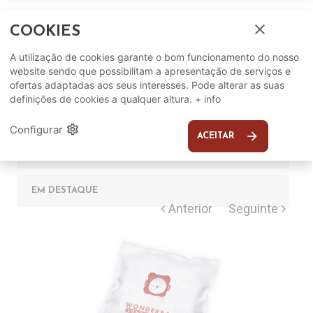
close
COOKIES
A utilização de cookies garante o bom funcionamento do nosso
website sendo que possibilitam a apresentação de serviços e
Complete o seu ambiente
ofertas adaptadas aos seus interesses. Pode alterar as suas
definições de cookies a qualquer altura.
+ info
COMPLEMENTOS
settings
Configurar
arrow_forward
ACEITAR
SUGERIDOS
EM DESTAQUE