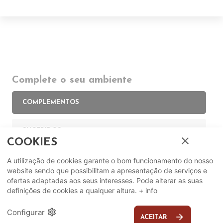
Complete o seu ambiente
COMPLEMENTOS
SUGERIDOS
close
COOKIES
EM DESTAQUE
A utilização de cookies garante o bom funcionamento do nosso
website sendo que possibilitam a apresentação de serviços e
ofertas adaptadas aos seus interesses. Pode alterar as suas
definições de cookies a qualquer altura.
+ info
settings
Configurar
arrow_forward
ACEITAR