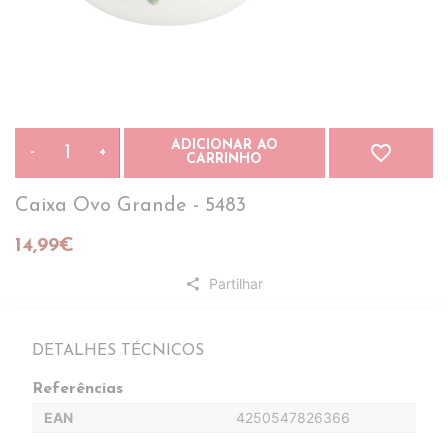
ADICIONAR AO
favorite_border
-
+
CARRINHO
Caixa Ovo Grande - 5483
14,99€
Partilhar
share
DETALHES TÉCNICOS
Referências
EAN
4250547826366