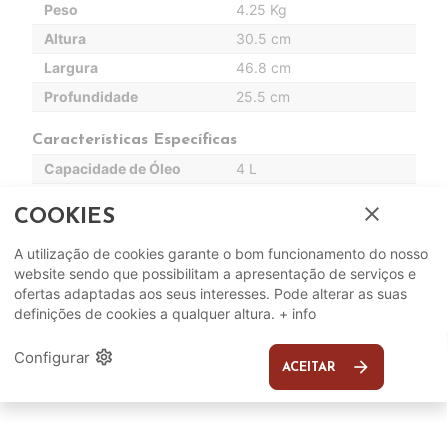
Peso
4.25 Kg
Altura
30.5 cm
Largura
46.8 cm
Profundidade
25.5 cm
Características Específicas
Capacidade de Óleo
4 L
Potência
2000 W
close
COOKIES
Outros
A utilização de cookies garante o bom funcionamento do nosso
Temperatura Regulável
Sim
website sendo que possibilitam a apresentação de serviços e
ofertas adaptadas aos seus interesses. Pode alterar as suas
definições de cookies a qualquer altura.
+ info
settings
Configurar
arrow_forward
ACEITAR