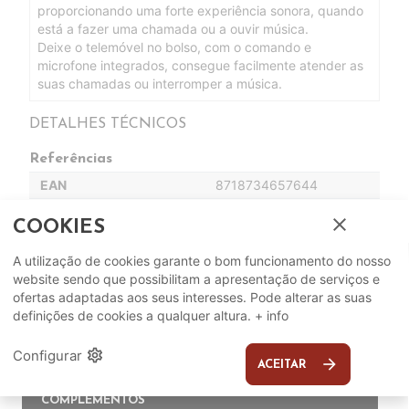
proporcionando uma forte experiência sonora, quando
está a fazer uma chamada ou a ouvir música.
Deixe o telemóvel no bolso, com o comando e
microfone integrados, consegue facilmente atender as
suas chamadas ou interromper a música.
DETALHES TÉCNICOS
Referências
EAN
8718734657644
close
COOKIES
A utilização de cookies garante o bom funcionamento do nosso
website sendo que possibilitam a apresentação de serviços e
ofertas adaptadas aos seus interesses. Pode alterar as suas
definições de cookies a qualquer altura.
+ info
settings
Configurar
Complete o seu ambiente
arrow_forward
ACEITAR
COMPLEMENTOS