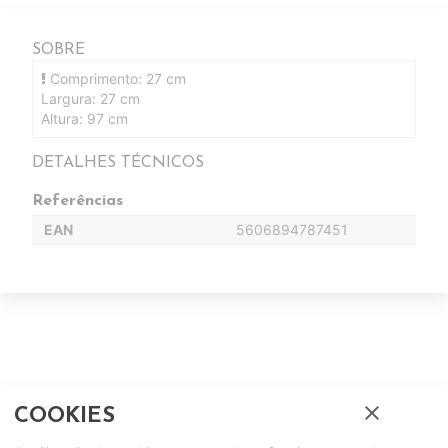
SOBRE
Comprimento: 27 cm
Largura: 27 cm
Altura: 97 cm
DETALHES TÉCNICOS
Referências
EAN
5606894787451
close
COOKIES
Complete o seu ambiente