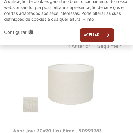
A utilização de cookies garante o bom funcionamento do nosso
COMPLEMENTOS
website sendo que possibilitam a apresentação de serviços e
ofertas adaptadas aos seus interesses. Pode alterar as suas
definições de cookies a qualquer altura.
+ info
SUGERIDOS
settings
Configurar
arrow_forward
ACEITAR
EM DESTAQUE
Abat Jour 30x20 Cru Piree - 20923983