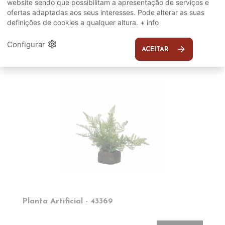
website sendo que possibilitam a apresentação de serviços e
ofertas adaptadas aos seus interesses. Pode alterar as suas
SUGERIDOS
definições de cookies a qualquer altura.
+ info
settings
Configurar
EM DESTAQUE
arrow_forward
ACEITAR
Planta Artificial - 43369