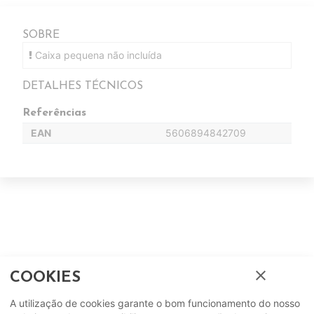
SOBRE
Caixa pequena não incluída
DETALHES TÉCNICOS
Referências
EAN
5606894842709
Complete o seu ambiente
close
COOKIES
COMPLEMENTOS
A utilização de cookies garante o bom funcionamento do nosso