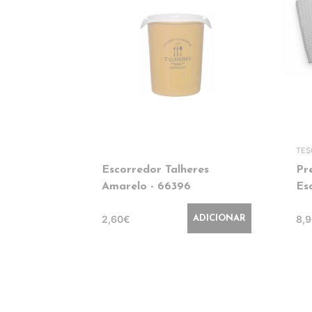
TE
Escorredor Talheres
Pr
Amarelo - 66396
Es
2,60€
8,
ADICIONAR