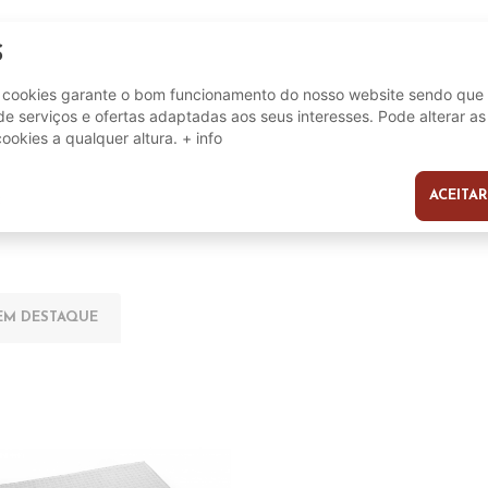
S
5606894664311
e cookies garante o bom funcionamento do nosso website sendo que 
e serviços e ofertas adaptadas aos seus interesses. Pode alterar as
cookies a qualquer altura.
+ info
ACEITAR
s
EM DESTAQUE