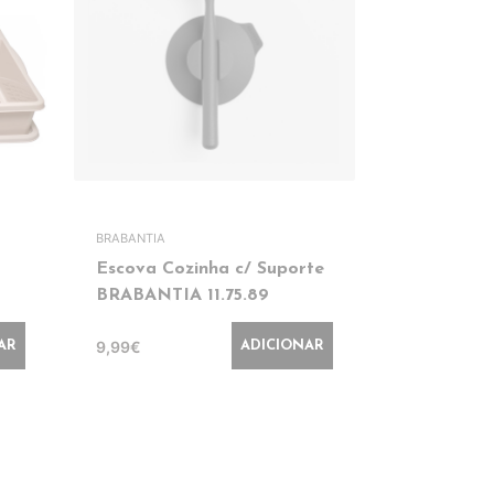
BRABANTIA
JOSEPH JOSE
Escova Cozinha c/ Suporte
Escova c/ 
BRABANTIA 11.75.89
JJ85005
9,99€
14,99€
AR
ADICIONAR