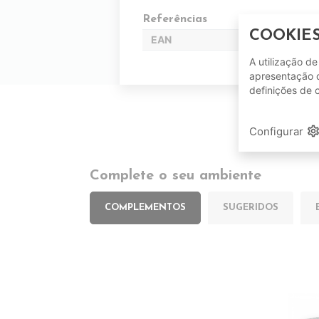
Referências
COOKIE
EAN
A utilização d
apresentação d
definições de 
setting
Configurar
Complete o seu ambiente
COMPLEMENTOS
SUGERIDOS