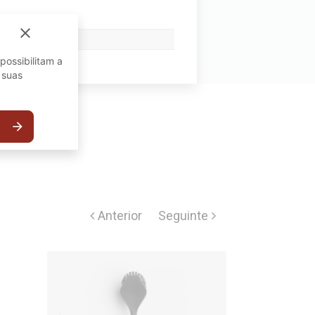
close
possibilitam a
 suas
arrow_forward