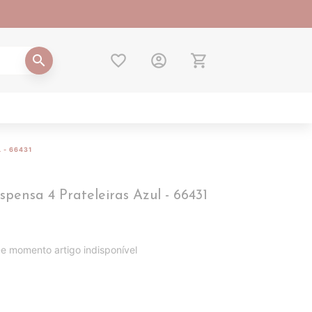
favorite_border
account_circle
shopping_cart
search
 - 66431
pensa 4 Prateleiras Azul - 66431
e momento artigo indisponível