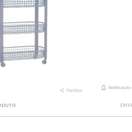
notifications
Notificação
Partilhar
share
ODUTO
ENV