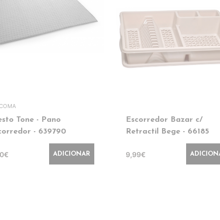
SCOMA
esto Tone - Pano
Escorredor Bazar c/
corredor - 639790
Retractil Bege - 66185
90€
9,99€
ADICIONAR
ADICION